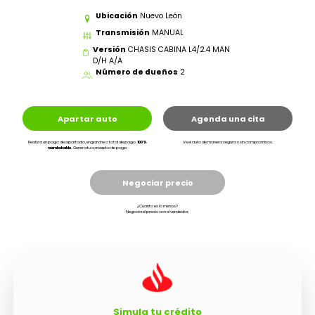
Ubicación
Nuevo León
Transmisión
MANUAL
Versión
CHASIS CABINA L4/2.4 MAN
D/H A/A
Número de dueños
2
Apartar auto
Agenda una cita
Realiza un pago de apartado, enganche o total de pago.
100%
Ve el auto de manera segura y sin compromisos.
reembolsable.
Genera tu concepto de pago
Negociar precio
¿Cuanto es lo menos?
Negocia el precio con el vendedor.
Simula tu crédito