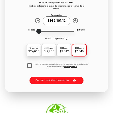
No es exclusivo para clientes Santander.
Escribe o selecciona el monto de enganche para la solicitud de tu
crédito
Tu enganche:
-
+
$142,101
$351,003
Selecciona el plazo de pago:
12 Meses
24 Meses
36 Meses
48 Meses
$24,005
$12,983
$9,342
$7,545
Estoy de acuerdo en compartir los datos aquí registrados con Banco Santander.
Para más información ver
Aviso de privacidad
Generar solicitud de crédito