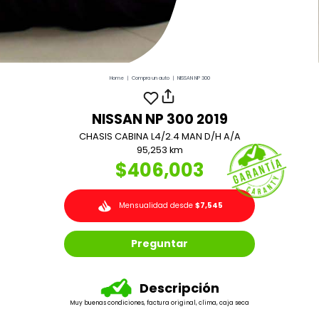
Home
|
Compra un auto
|
NISSAN NP 300
NISSAN NP 300 2019
CHASIS CABINA L4/2.4 MAN D/H A/A
95,253 km
$406,003
Mensualidad desde
$7,545
Preguntar
Descripción
Muy buenas condiciones, factura original, clima, caja seca