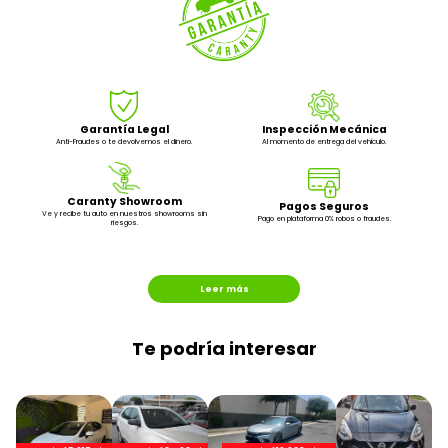
Garantía Legal
Inspección Mecánica
Anti-Fraudes o te devolvemos el dinero.
Al momento de entrega del vehículo.
Caranty Showroom
Pagos Seguros
Ve y recibe tu auto en nuestros showrooms sin
Pago en plataforma 0% robos o fraudes.
riesgos.
Leer más
Te podría interesar