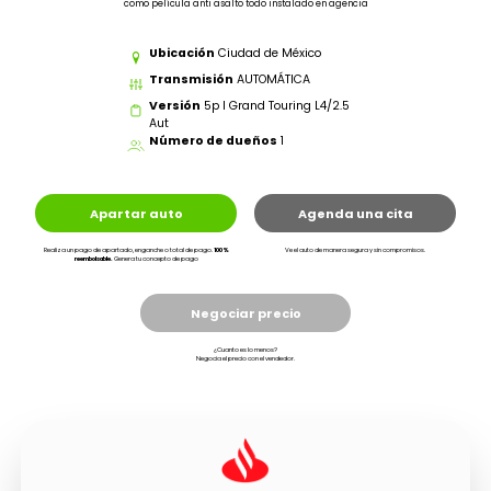
como película anti asalto todo instalado en agencia
Ubicación
Ciudad de México
Transmisión
AUTOMÁTICA
Versión
5p I Grand Touring L4/2.5
Aut
Número de dueños
1
Apartar auto
Agenda una cita
Realiza un pago de apartado, enganche o total de pago.
100%
Ve el auto de manera segura y sin compromisos.
reembolsable.
Genera tu concepto de pago
Negociar precio
¿Cuanto es lo menos?
Negocia el precio con el vendedor.