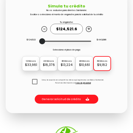
Simula tu crédito
No es exclusivo para clientes Santander.
Escribe o selecciona el monto de enganche para la solicitud de tu crédito
Tu enganche:
-
+
$124,522
$443,086
Selecciona el plazo de pago:
12 Meses
24 Meses
36 Meses
48 Meses
60 Meses
$33,981
$18,378
$13,224
$10,681
$9,182
Estoy de acuerdo en compartir los datos aquí registrados con Banco Santander.
Para más información ver
Aviso de privacidad
Generar solicitud de crédito