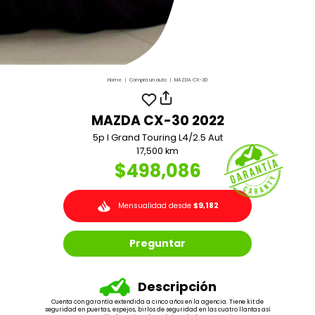
Home
|
Compra un auto
|
MAZDA CX-30
MAZDA CX-30 2022
5p I Grand Touring L4/2.5 Aut
17,500 km
$498,086
Mensualidad desde
$9,182
Preguntar
Descripción
Cuenta con garantía extendida a cinco años en la agencia. Tiene kit de
seguridad en puertas, espejos, birlos de seguridad en las cuatro llantas así