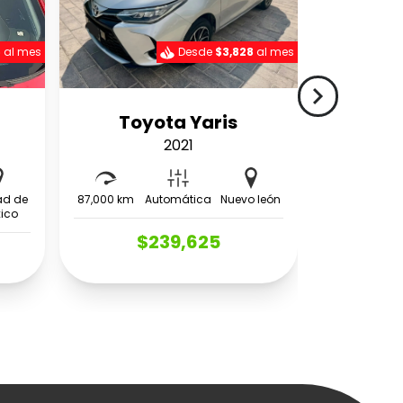
6
al mes
Desde
$3,828
al mes
navigate_next
Toyota Yaris
2021
ad de
87,000 km
Automática
Nuevo león
ico
$239,625