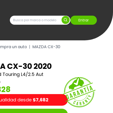
Entrar
mpra un auto
|
MAZDA CX-30
A CX-30 2020
d Touring L4/2.5 Aut
m
328
ualidad desde
$7,682