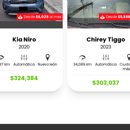
Desde
$6,029
al mes
Desde
$5,58
Kia Niro
Chirey Tiggo
2020
2023
87 km
Automática
Nuevo león
34,089 km
Automática
Ciud
méx
$324,384
$303,037