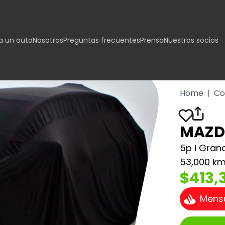
 un auto
Nosotros
Preguntas frecuentes
Prensa
Nuestros socios
Home
|
Co
MAZD
5p i Gran
53,000 k
$413,
Mens