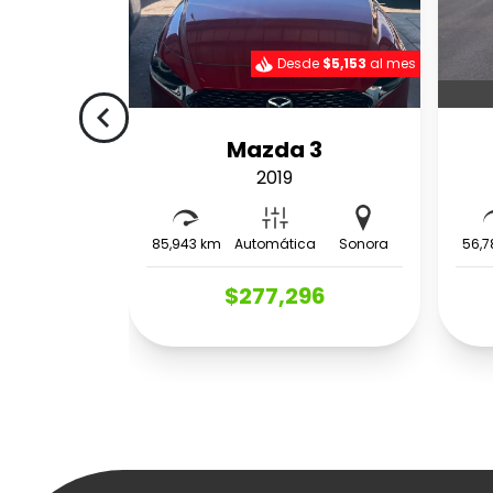
Desde
$5,153
al mes
navigate_before
Mazda 3
2019
85,943 km
Automática
Sonora
56,7
$277,296