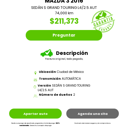
MAZDA 3 2016
SEDÁN S GRAND TOURING L4/2.5 AUT
74,000 km
$211,373
Preguntar
Descripción
Factura original, todo pagado,
Ubicación
Ciudad de México
Transmisión
AUTOMÁTICA
Versión
SEDÁN S GRAND TOURING
L4/2.5 AUT
Número de dueños
2
Apartar auto
Agenda una cita
Realiza un pago de apartado, enganche o total de pago.
100%
Ve el auto de manera segura y sin compromisos.
reembolsable.
Genera tu concepto de pago