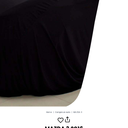
Home
|
Compra un auto
|
MAZDA 3