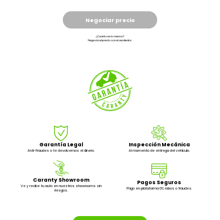
Negociar precio
¿Cuanto es lo menos?
Negocia el precio con el vendedor.
Garantía Legal
Inspección Mecánica
Anti-Fraudes o te devolvemos el dinero.
Al momento de entrega del vehículo.
Caranty Showroom
Pagos Seguros
Ve y recibe tu auto en nuestros showrooms sin
Pago en plataforma 0% robos o fraudes.
riesgos.