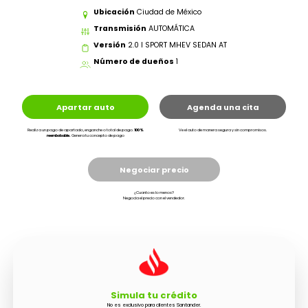
Ubicación
Ciudad de México
Transmisión
AUTOMÁTICA
Versión
2.0 I SPORT MHEV SEDAN AT
Número de dueños
1
Apartar auto
Agenda una cita
Realiza un pago de apartado, enganche o total de pago.
100%
Ve el auto de manera segura y sin compromisos.
reembolsable.
Genera tu concepto de pago
Negociar precio
¿Cuanto es lo menos?
Negocia el precio con el vendedor.
Simula tu crédito
No es exclusivo para clientes Santander.