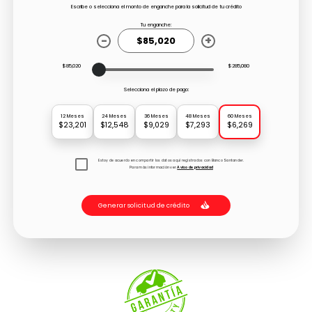
Escribe o selecciona el monto de enganche para la solicitud de tu crédito
Tu enganche:
-
+
$85,020
$285,080
Selecciona el plazo de pago:
12 Meses
24 Meses
36 Meses
48 Meses
60 Meses
$23,201
$12,548
$9,029
$7,293
$6,269
Estoy de acuerdo en compartir los datos aquí registrados con Banco Santander.
Para más información ver
Aviso de privacidad
Generar solicitud de crédito