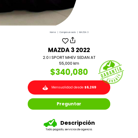
Home
|
Compra un auto
|
MAZDA 3
MAZDA 3 2022
2.0 I SPORT MHEV SEDAN AT
55,000 km
$340,080
Mensualidad desde
$6,269
Preguntar
Descripción
Todo pagado, servicios de agencia.