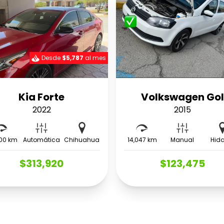
Desde
$5,787
al mes
Kia Forte
Volkswagen Gol
2022
2015
00 km
Automática
Chihuahua
14,047 km
Manual
Hid
$313,920
$123,475