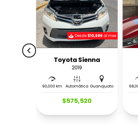
Desde
$10,696
al mes
navigate_before
Toyota Sienna
2019
90,000 km
Automática
Guanajuato
68,0
$575,520