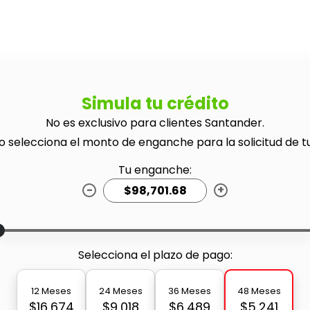
Simula tu crédito
No es exclusivo para clientes Santander.
o selecciona el monto de enganche para la solicitud de t
Tu enganche:
-
+
Selecciona el plazo de pago:
12 Meses
24 Meses
36 Meses
48 Meses
$16,674
$9,018
$6,489
$5,241