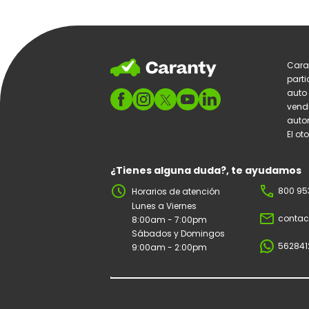
Cara
parti
auto
vend
autom
El ot
¿Tienes alguna duda?, te ayudamos
schedule
phone
800 95
Horarios de atención
Lunes a Viernes
mail_outline
contac
8:00am - 7:00pm
Sábados y Domingos
562841
9:00am - 2:00pm