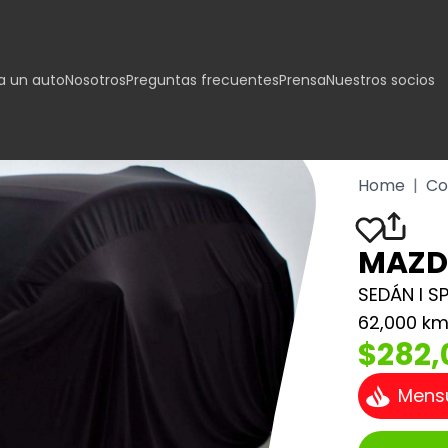
 un auto
Nosotros
Preguntas frecuentes
Prensa
Nuestros socios
Home
|
Co
MAZDA
SEDÁN I S
62,000 k
$282,
Mens