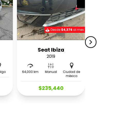
Desde
$4,376
al mes
navigate_next
Seat Ibiza
2019
algo
64,000 km
Manual
Ciudad de
méxico
$235,440