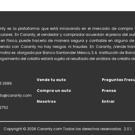
nty es la plataforma que está innovando en el mercado de compra 
culares. En Caranty, el vendedor y comprador acuerdan el precio del auto
 en físico, puede hacerlo de manera segura y confiable en alguno 
iendo con Caranty no hay riesgos ni fraudes. En Caranty, ¡Vende tran
otriz es otorgado por Banco Santander México, S.A. Institución de Banc
orgamiento del crédito estará sujeto al resultado del análisis de crédito del
Vende tu auto
Preguntas Frec
3 2689
Compra un auto
Prensa
to@caranty.com
Nosotros
Entrar
2752
Copyright ©
2026
Caranty.com Todos los derechos reservados.
2.0.1