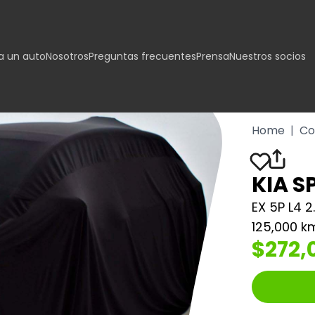
 un auto
Nosotros
Preguntas frecuentes
Prensa
Nuestros socios
Home
|
Co
KIA S
EX 5P L4 
125,000 k
$272,