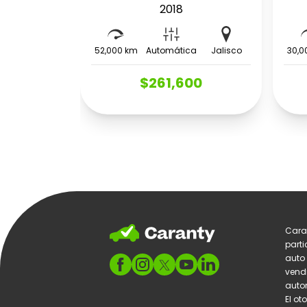
2018
52,000 km
Automática
Jalisco
30,0
$261,600
Cara
parti
auto
vend
autom
El ot