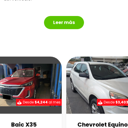
Leer más
Desde
$4,244
al mes
Desde
$3,40
Baic X35
Chevrolet Equino