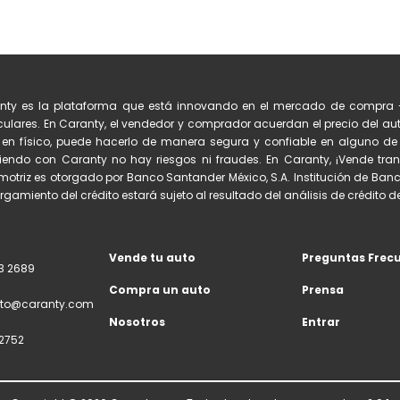
nty es la plataforma que está innovando en el mercado de compra 
culares. En Caranty, el vendedor y comprador acuerdan el precio del auto
 en físico, puede hacerlo de manera segura y confiable en alguno 
iendo con Caranty no hay riesgos ni fraudes. En Caranty, ¡Vende tran
otriz es otorgado por Banco Santander México, S.A. Institución de Banc
orgamiento del crédito estará sujeto al resultado del análisis de crédito del
Vende tu auto
Preguntas Frec
3 2689
Compra un auto
Prensa
to@caranty.com
Nosotros
Entrar
2752