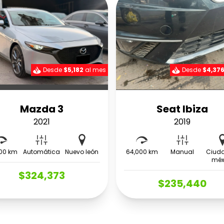
Desde
$5,182
al mes
Desde
$4,37
Mazda 3
Seat Ibiza
2021
2019
00 km
Automática
Nuevo león
64,000 km
Manual
Ciud
méx
$324,373
$235,440