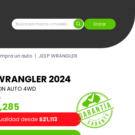
Entrar
mpra un auto
|
JEEP WRANGLER
 WRANGLER 2024
CON AUTO 4WD
m
5,285
ualidad desde
$21,113