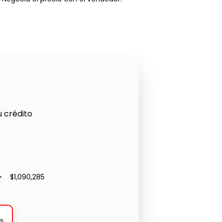
u crédito
$1,090,285
s