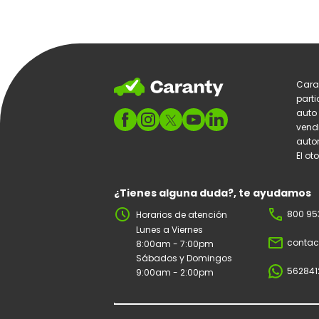
Cara
parti
auto
vend
autom
El ot
¿Tienes alguna duda?, te ayudamos
schedule
phone
800 95
Horarios de atención
Lunes a Viernes
mail_outline
contac
8:00am - 7:00pm
Sábados y Domingos
562841
9:00am - 2:00pm