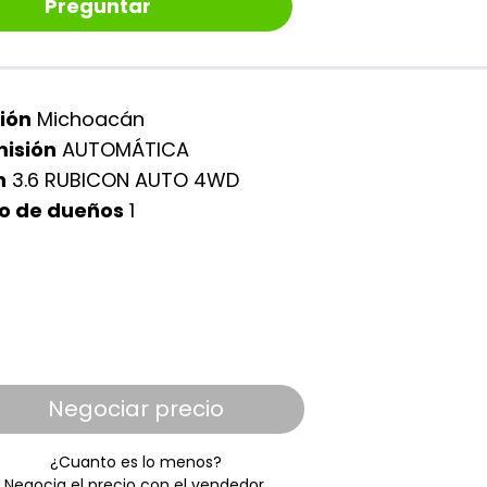
Preguntar
ión
Michoacán
isión
AUTOMÁTICA
n
3.6 RUBICON AUTO 4WD
o de dueños
1
Negociar precio
¿Cuanto es lo menos?
Negocia el precio con el vendedor.