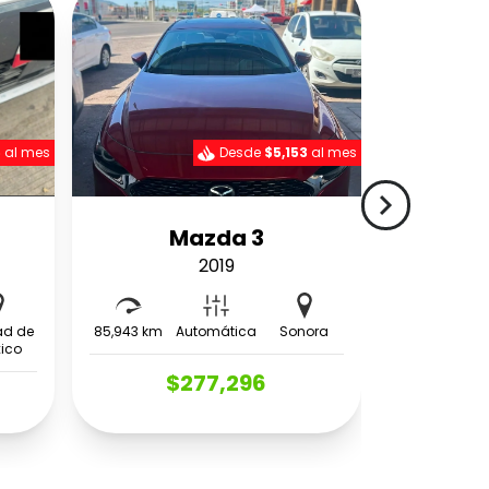
6
al mes
Desde
$5,153
al mes
navigate_next
Mazda 3
2019
ad de
85,943 km
Automática
Sonora
ico
$277,296