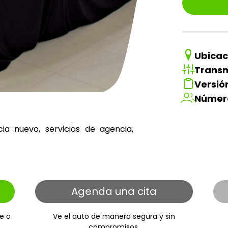
Ubicac
Transm
Versió
Númer
a nuevo, servicios de agencia,
Agenda una cita
e o
Ve el auto de manera segura y sin
.
compromisos.