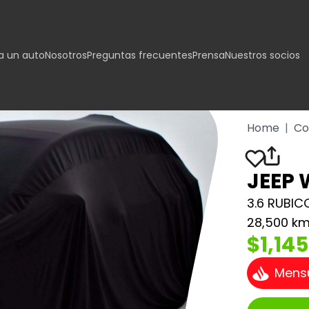
 un auto
Nosotros
Preguntas frecuentes
Prensa
Nuestros socios
Home
|
Co
JEEP
3.6 RUBI
28,500 k
$1,14
Mens