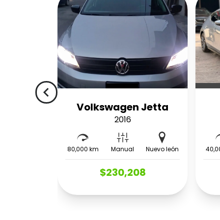
navigate_before
Volkswagen Jetta
2016
80,000 km
Manual
Nuevo león
40,0
$230,208