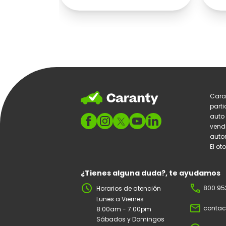
Cara
parti
auto
vend
autom
El ot
¿Tienes alguna duda?, te ayudamos
schedule
phone
800 95
Horarios de atención
Lunes a Viernes
mail_outline
contac
8:00am - 7:00pm
Sábados y Domingos