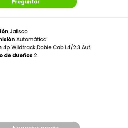
Preguntar
ión
Jalisco
isión
Automática
n
4p Wildtrack Doble Cab L4/2.3 Aut
o de dueños
2