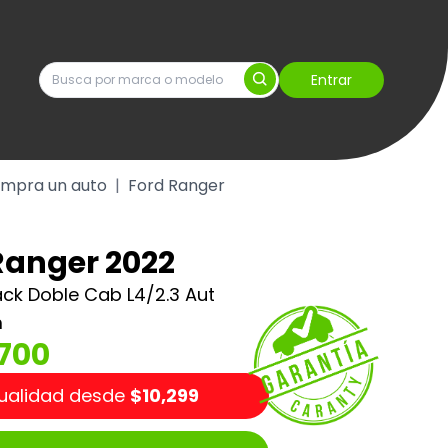
Entrar
mpra un auto
|
Ford Ranger
Ranger 2022
ack Doble Cab L4/2.3 Aut
m
700
ualidad desde
$10,299