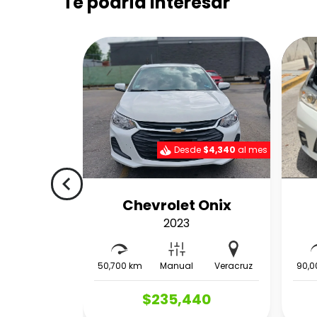
Te podría interesar
Desde
$4,340
al mes
navigate_before
Chevrolet Onix
2023
50,700 km
Manual
Veracruz
90,0
$235,440