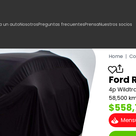
 un auto
Nosotros
Preguntas frecuentes
Prensa
Nuestros socios
Home
|
Co
Ford 
4p Wildtr
58,500 k
$558,
Mens