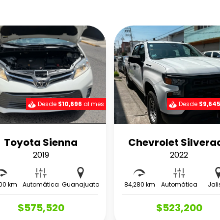
Desde
$10,696
al mes
Desde
$9,64
Toyota Sienna
Chevrolet Silvera
2019
2022
00 km
Automática
Guanajuato
84,280 km
Automática
Jal
$575,520
$523,200