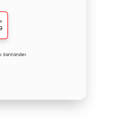
s
9
o Santander.