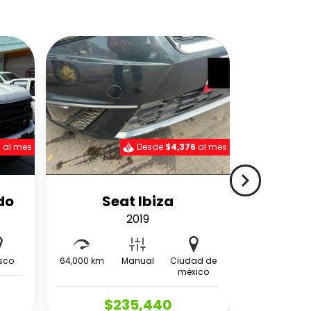
5
al mes
Desde
$4,376
al mes
navigate_next
do
Seat Ibiza
2019
isco
64,000 km
Manual
Ciudad de
méxico
$235,440