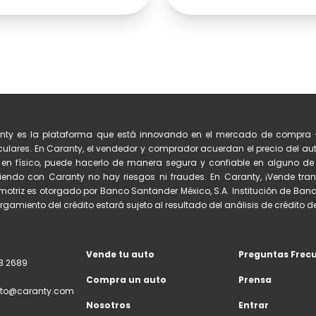
nty es la plataforma que está innovando en el mercado de compra 
culares. En Caranty, el vendedor y comprador acuerdan el precio del auto
 en físico, puede hacerlo de manera segura y confiable en alguno 
iendo con Caranty no hay riesgos ni fraudes. En Caranty, ¡Vende tran
otriz es otorgado por Banco Santander México, S.A. Institución de Banc
orgamiento del crédito estará sujeto al resultado del análisis de crédito del
Vende tu auto
Preguntas Frec
3 2689
Compra un auto
Prensa
to@caranty.com
Nosotros
Entrar