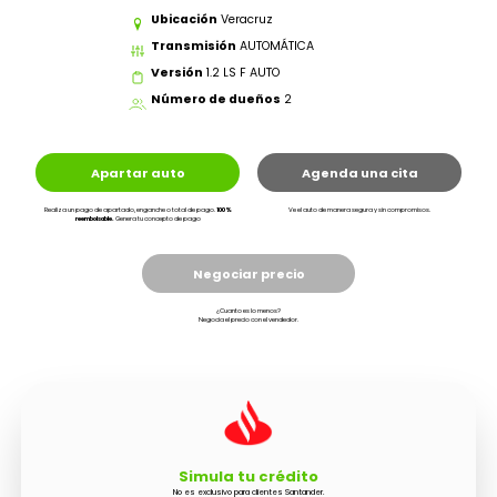
Ubicación
Veracruz
Transmisión
AUTOMÁTICA
Versión
1.2 LS F AUTO
Número de dueños
2
Apartar auto
Agenda una cita
Realiza un pago de apartado, enganche o total de pago.
100%
Ve el auto de manera segura y sin compromisos.
reembolsable.
Genera tu concepto de pago
Negociar precio
¿Cuanto es lo menos?
Negocia el precio con el vendedor.
Simula tu crédito
No es exclusivo para clientes Santander.