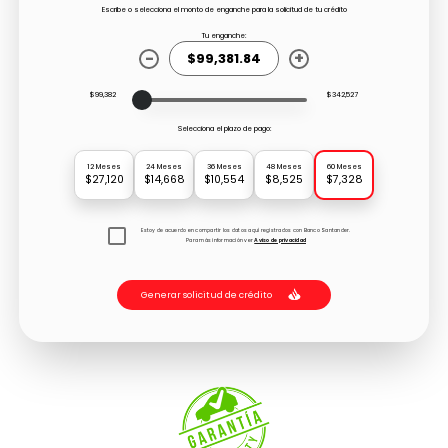
Escribe o selecciona el monto de enganche para la solicitud de tu crédito
Tu enganche:
-
+
$99,382
$342,527
Selecciona el plazo de pago:
12 Meses
24 Meses
36 Meses
48 Meses
60 Meses
$27,120
$14,668
$10,554
$8,525
$7,328
Estoy de acuerdo en compartir los datos aquí registrados con Banco Santander.
Para más información ver
Aviso de privacidad
Generar solicitud de crédito