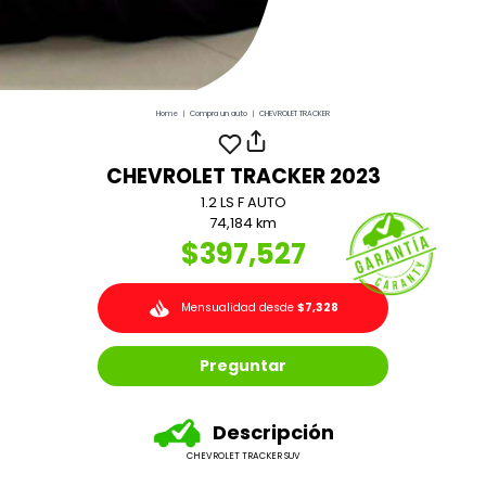
Home
|
Compra un auto
|
CHEVROLET TRACKER
CHEVROLET TRACKER 2023
1.2 LS F AUTO
74,184 km
$397,527
Mensualidad desde
$7,328
Preguntar
Descripción
CHEVROLET TRACKER SUV