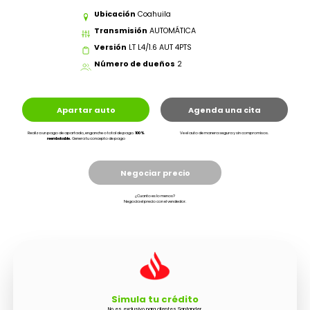
Ubicación
Coahuila
Transmisión
AUTOMÁTICA
Versión
LT L4/1.6 AUT 4PTS
Número de dueños
2
Apartar auto
Agenda una cita
Realiza un pago de apartado, enganche o total de pago.
100%
Ve el auto de manera segura y sin compromisos.
reembolsable.
Genera tu concepto de pago
Negociar precio
¿Cuanto es lo menos?
Negocia el precio con el vendedor.
Simula tu crédito
No es exclusivo para clientes Santander.