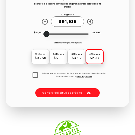
Escribe o selecciona el monto de enganche para la solicitud de tu
crédito
Tu enganche:
-
+
$54,936
$101,960
Selecciona el plazo de pago:
12 Meses
24 Meses
36 Meses
48 Meses
$9,280
$5,019
$3,612
$2,917
Estoy de acuerdo en compartir los datos aquí registrados con Banco Santander.
Para más información ver
Aviso de privacidad
Generar solicitud de crédito