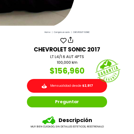
Home
|
Compra un auto
|
CHEVROLET SONIC
CHEVROLET SONIC 2017
LT L4/1.6 AUT 4PTS
100,000 km
$156,960
Mensualidad desde
$2,917
Preguntar
Descripción
MUY BIEN CUIDADO, SIN DETALLES ESTETICOS, REESTRENALO