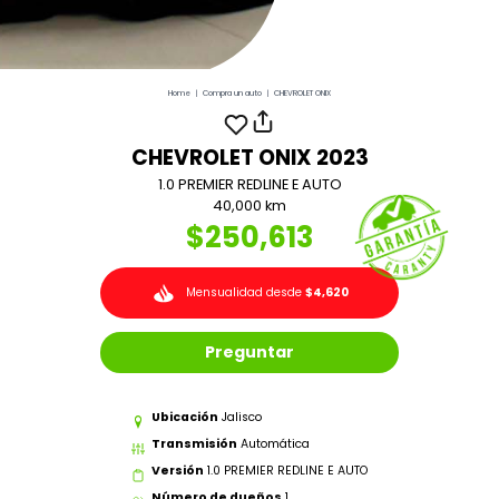
Home
|
Compra un auto
|
CHEVROLET ONIX
CHEVROLET ONIX 2023
1.0 PREMIER REDLINE E AUTO
40,000 km
$250,613
Mensualidad desde
$4,620
Preguntar
Ubicación
Jalisco
Transmisión
Automática
Versión
1.0 PREMIER REDLINE E AUTO
Número de dueños
1