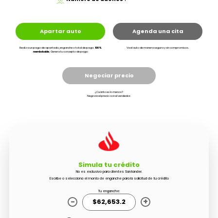
Apartar auto
Agenda una cita
Realiza un pago de apartado, enganche o total de pago.
100%
Ve el auto de manera segura y sin compromisos.
reembolsable.
Genera tu concepto de pago
Negociar precio
¿Cuanto es lo menos?
Negocia el precio con el vendedor.
Simula tu crédito
No es exclusivo para clientes Santander.
Escribe o selecciona el monto de enganche para la solicitud de tu crédito
Tu enganche:
-
+