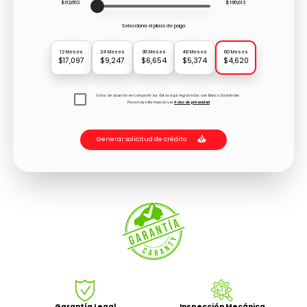
$62,653
$195,613
Selecciona el plazo de pago:
12 Meses
24 Meses
36 Meses
48 Meses
60 Meses
$17,097
$9,247
$6,654
$5,374
$4,620
Estoy de acuerdo en compartir los datos aquí registrados con Banco Santander.
Para más información ver
Aviso de privacidad
Generar solicitud de crédito
Garantía Legal
Inspección Mecánica