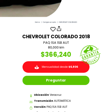
Home
|
Compra un auto
|
CHEVROLET COLORADO
CHEVROLET COLORADO 2018
PAQ 1SA 1SB AUT
80,000 km
$366,240
Mensualidad desde
$6,806
Preguntar
Ubicación
Veracruz
Transmisión
AUTOMÁTICA
Versión
PAQ 1SA 1SB AUT