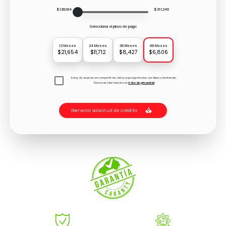
$128,184
$311,240
Selecciona el plazo de pago:
12 Meses
24 Meses
36 Meses
48 Meses
$21,654
$11,712
$8,427
$6,806
Estoy de acuerdo en compartir los datos aquí registrados con Banco Santander.
Para más información ver
Aviso de privacidad
Generar solicitud de crédito