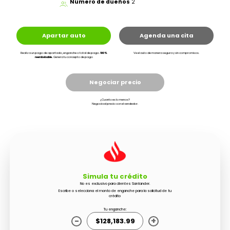
Número de dueños
2
Apartar auto
Agenda una cita
Realiza un pago de apartado, enganche o total de pago.
100%
Ve el auto de manera segura y sin compromisos.
reembolsable.
Genera tu concepto de pago
Negociar precio
¿Cuanto es lo menos?
Negocia el precio con el vendedor.
Simula tu crédito
No es exclusivo para clientes Santander.
Escribe o selecciona el monto de enganche para la solicitud de tu
crédito
Tu enganche:
-
+