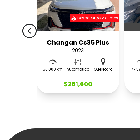
Desde
$4,822
al mes
navigate_before
Changan Cs35 Plus
2023
56,000 km
Automática
Querétaro
77,5
$261,600