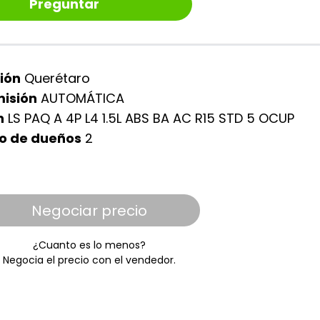
Preguntar
ión
Querétaro
isión
AUTOMÁTICA
n
LS PAQ A 4P L4 1.5L ABS BA AC R15 STD 5 OCUP
o de dueños
2
Negociar precio
¿Cuanto es lo menos?
Negocia el precio con el vendedor.