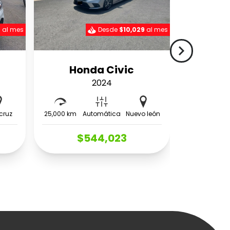
0
al mes
Desde
$10,029
al mes
navigate_next
Honda Civic
2024
cruz
25,000 km
Automática
Nuevo león
$544,023