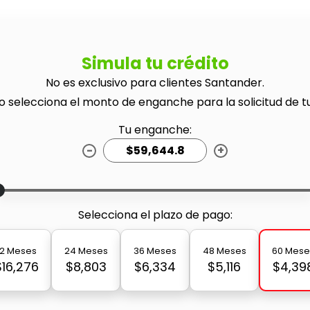
Simula tu crédito
No es exclusivo para clientes Santander.
o selecciona el monto de enganche para la solicitud de t
Tu enganche:
-
+
Selecciona el plazo de pago:
12 Meses
24 Meses
36 Meses
48 Meses
60 Mese
$16,276
$8,803
$6,334
$5,116
$4,39