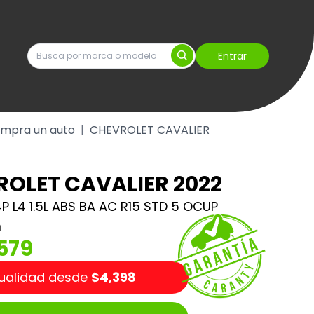
Entrar
mpra un auto
|
CHEVROLET CAVALIER
OLET CAVALIER 2022
4P L4 1.5L ABS BA AC R15 STD 5 OCUP
m
579
ualidad desde
$4,398