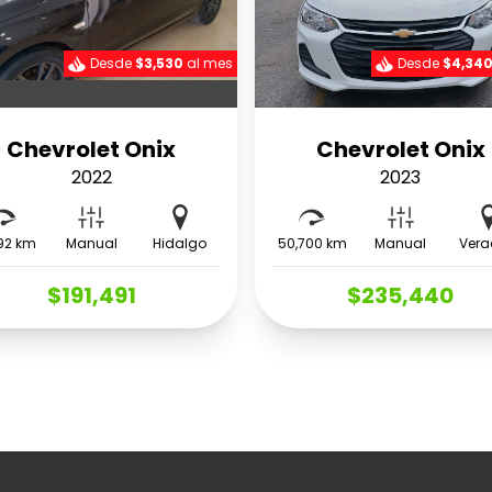
Desde
$3,530
al mes
Desde
$4,34
Chevrolet Onix
Chevrolet Onix
2022
2023
92 km
Manual
Hidalgo
50,700 km
Manual
Vera
$191,491
$235,440