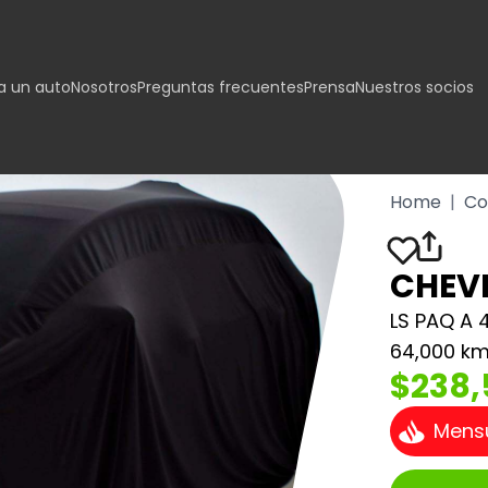
 un auto
Nosotros
Preguntas frecuentes
Prensa
Nuestros socios
Home
|
Co
CHEVR
LS PAQ A 
64,000 k
$238,
Mens