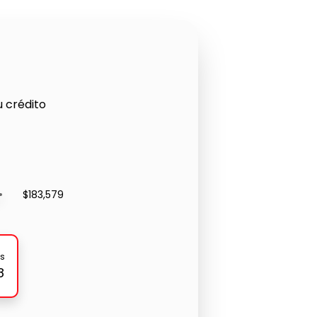
u crédito
$183,579
s
8