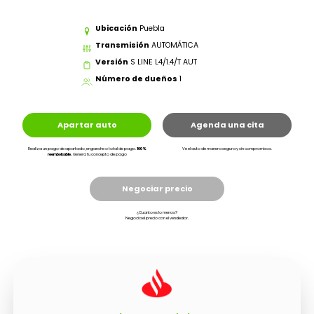
Ubicación
Puebla
Transmisión
AUTOMÁTICA
Versión
S LINE L4/1.4/T AUT
Número de dueños
1
Apartar auto
Agenda una cita
Realiza un pago de apartado, enganche o total de pago.
100%
Ve el auto de manera segura y sin compromisos.
reembolsable.
Genera tu concepto de pago
Negociar precio
¿Cuanto es lo menos?
Negocia el precio con el vendedor.