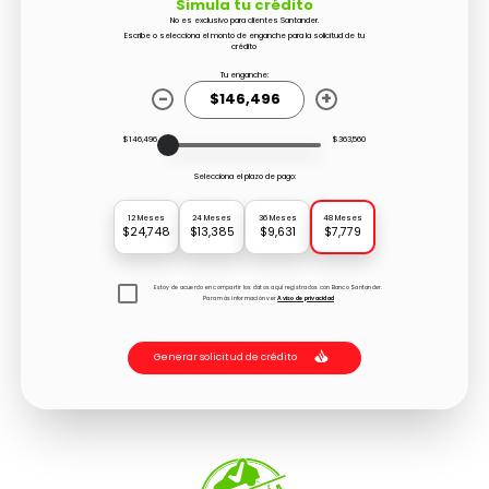
Simula tu crédito
No es exclusivo para clientes Santander.
Escribe o selecciona el monto de enganche para la solicitud de tu
crédito
Tu enganche:
-
+
$146,496
$363,560
Selecciona el plazo de pago:
12 Meses
24 Meses
36 Meses
48 Meses
$24,748
$13,385
$9,631
$7,779
Estoy de acuerdo en compartir los datos aquí registrados con Banco Santander.
Para más información ver
Aviso de privacidad
Generar solicitud de crédito