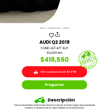
Home
|
Compra un auto
|
AUDI Q2
AUDI Q2 2019
S LINE L4/1.4/T AUT
43,000 km
$418,560
Mensualidad desde
$7,779
Preguntar
Descripción
Esta en excelentes condiciones, factura original no tiene ningún pero excelente
compra, si quieres una en mejor estado no la encontrarás