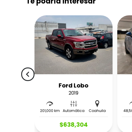
Te podría interesar
navigate_before
Ford Lobo
2019
201,000 km
Automática
Coahuila
48,5
$638,304