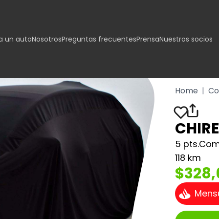
 un auto
Nosotros
Preguntas frecuentes
Prensa
Nuestros socios
Home
|
Co
CHIRE
5 pts.Comf
118 km
$328,
Mens