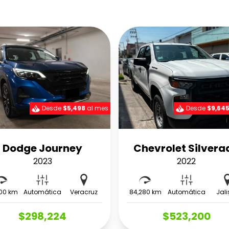
Desde
$5,498
al mes
Desde
$9,64
Dodge Journey
Chevrolet Silvera
2023
2022
00 km
Automática
Veracruz
84,280 km
Automática
Jal
$298,224
$523,200