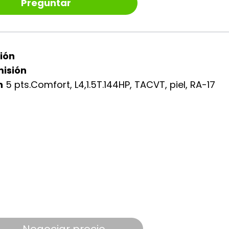
Preguntar
ión
isión
n
5 pts.Comfort, L4,1.5T.144HP, TACVT, piel, RA-17