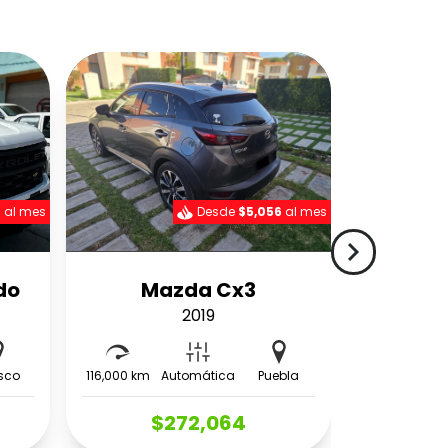
5
al mes
Desde
$5,056
al mes
navigate_next
do
Mazda Cx3
2019
isco
116,000 km
Automática
Puebla
$272,064