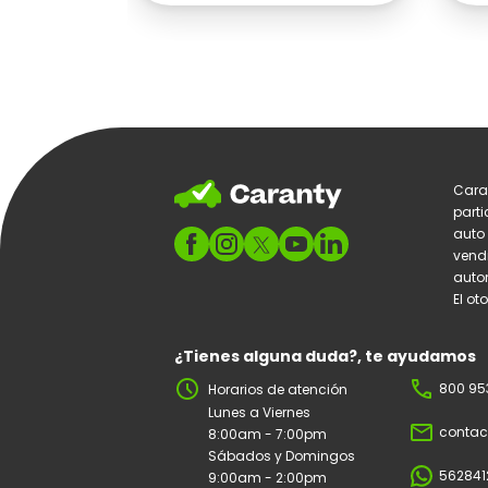
Cara
parti
auto
vend
autom
El ot
¿Tienes alguna duda?, te ayudamos
schedule
phone
800 95
Horarios de atención
Lunes a Viernes
mail_outline
contac
8:00am - 7:00pm
Sábados y Domingos
562841
9:00am - 2:00pm