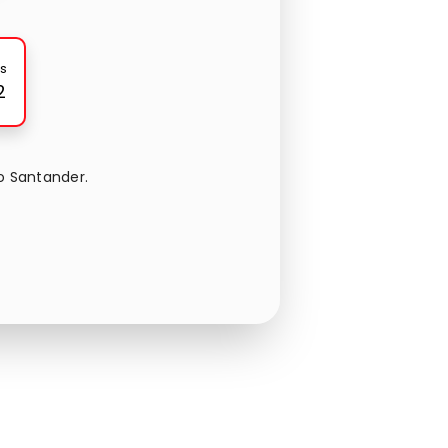
s
2
o Santander.