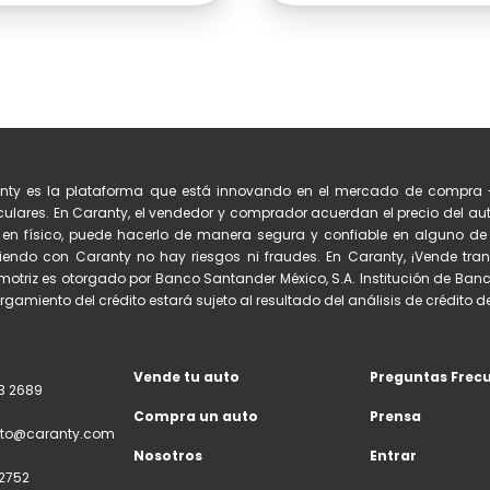
nty es la plataforma que está innovando en el mercado de compra 
culares. En Caranty, el vendedor y comprador acuerdan el precio del auto
 en físico, puede hacerlo de manera segura y confiable en alguno 
iendo con Caranty no hay riesgos ni fraudes. En Caranty, ¡Vende tran
otriz es otorgado por Banco Santander México, S.A. Institución de Banc
orgamiento del crédito estará sujeto al resultado del análisis de crédito del
Vende tu auto
Preguntas Frec
3 2689
Compra un auto
Prensa
to@caranty.com
Nosotros
Entrar
2752